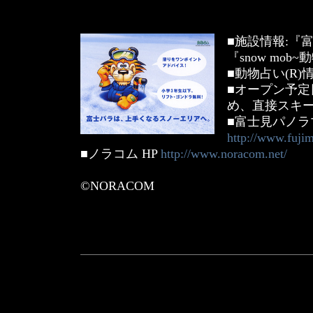
■施設情報:『
『snow mob~
■動物占い(R)
■オープン予定日:
め、直接スキー
■富士見パノラマ
http://www.fuji
■ノラコム HP
http://www.noracom.net/
©NORACOM