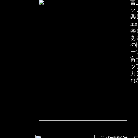
富
ッ
楽
m
楽
あ
の
ー
富
ッ
力
れ